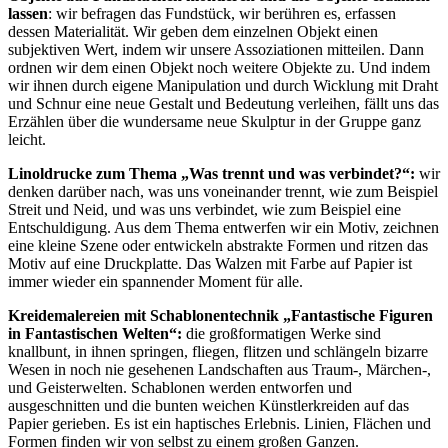
lassen
: wir befragen das Fundstück, wir berühren es, erfassen
dessen Materialität. Wir geben dem einzelnen Objekt einen
subjektiven Wert, indem wir unsere Assoziationen mitteilen. Dann
ordnen wir dem einen Objekt noch weitere Objekte zu. Und indem
wir ihnen durch eigene Manipulation und durch Wicklung mit Draht
und Schnur eine neue Gestalt und Bedeutung verleihen, fällt uns das
Erzählen über die wundersame neue Skulptur in der Gruppe ganz
leicht.
Linoldrucke zum Thema „Was trennt und was verbindet?“:
wir
denken darüber nach, was uns voneinander trennt, wie zum Beispiel
Streit und Neid, und was uns verbindet, wie zum Beispiel eine
Entschuldigung. Aus dem Thema entwerfen wir ein Motiv, zeichnen
eine kleine Szene oder entwickeln abstrakte Formen und ritzen das
Motiv auf eine Druckplatte. Das Walzen mit Farbe auf Papier ist
immer wieder ein spannender Moment für alle.
Kreidemalereien mit Schablonentechnik „Fantastische Figuren
in Fantastischen Welten“:
die großformatigen Werke sind
knallbunt, in ihnen springen, fliegen, flitzen und schlängeln bizarre
Wesen in noch nie gesehenen Landschaften aus Traum-, Märchen-,
und Geisterwelten. Schablonen werden entworfen und
ausgeschnitten und die bunten weichen Künstlerkreiden auf das
Papier gerieben. Es ist ein haptisches Erlebnis. Linien, Flächen und
Formen finden wir von selbst zu einem großen Ganzen.