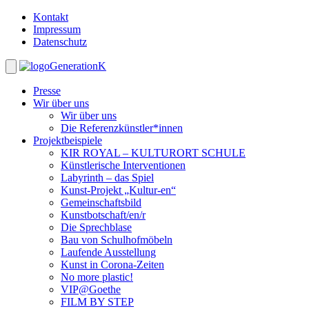
Kontakt
Impressum
Datenschutz
GenerationK
Presse
Wir über uns
Wir über uns
Die Referenzkünstler*innen
Projektbeispiele
KIR ROYAL – KULTURORT SCHULE
Künstlerische Interventionen
Labyrinth – das Spiel
Kunst-Projekt „Kultur-en“
Gemeinschaftsbild
Kunstbotschaft/en/r
Die Sprechblase
Bau von Schulhofmöbeln
Laufende Ausstellung
Kunst in Corona-Zeiten
No more plastic!
VIP@Goethe
FILM BY STEP